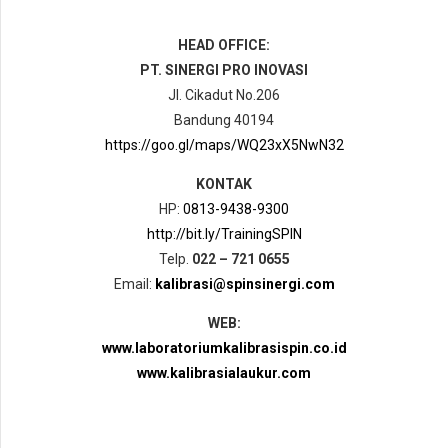
HEAD OFFICE:
PT. SINERGI PRO INOVASI
Jl. Cikadut No.206
Bandung 40194
https://goo.gl/maps/WQ23xX5NwN32
KONTAK
HP:
0813-9438-9300
http://bit.ly/TrainingSPIN
Telp.
022 – 721 0655
Email:
kalibrasi@spinsinergi.com
WEB:
www.laboratoriumkalibrasispin.co.id
www.kalibrasialaukur.com