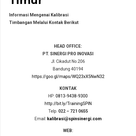
Timur
Informasi Mengenai Kalibrasi
Timbangan Melalui Kontak Berikut
HEAD OFFICE:
PT. SINERGI PRO INOVASI
Jl. Cikadut No.206
Bandung 40194
https://goo.gl/maps/WQ23xX5NwN32
KONTAK
HP:
0813-9438-9300
http://bit.ly/TrainingSPIN
Telp.
022 – 721 0655
Email:
kalibrasi@spinsinergi.com
WEB: