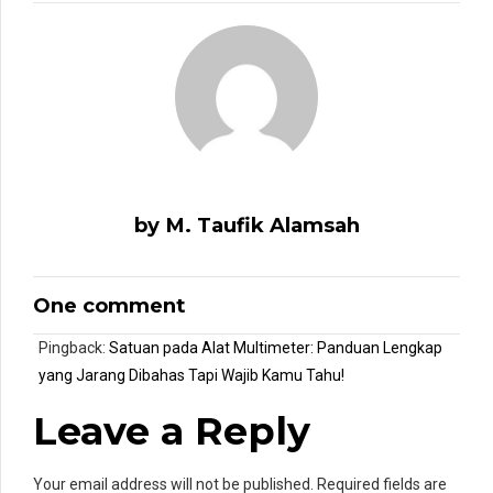
by M. Taufik Alamsah
One comment
Pingback:
Satuan pada Alat Multimeter: Panduan Lengkap
yang Jarang Dibahas Tapi Wajib Kamu Tahu!
Leave a Reply
Your email address will not be published. Required fields are