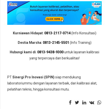
Kurniawan Hidayat
:
0813-2117-0714
(Info Konsultasi)
Destia Marsha
:
0813-2145-5501
(Info Training)
Hubungi kami di
:
0813-9438-9300
untuk layanan kalibrasi
yang terpercaya dan berkualitas!
PT
Sinergi Pro Inovasi (SPIN)
siap mendukung
laboratoriummu dengan layanan terbaik, dari kalibrasi alat,
pelatihan teknis, hingga konsultasi mutu.