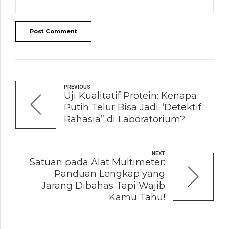
Post Comment
PREVIOUS
Uji Kualitatif Protein: Kenapa
Putih Telur Bisa Jadi “Detektif
Rahasia” di Laboratorium?
NEXT
Satuan pada Alat Multimeter:
Panduan Lengkap yang
Jarang Dibahas Tapi Wajib
Kamu Tahu!