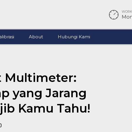
WORKI
Mon 
librasi
About
Hubungi Kami
t Multimeter:
p yang Jarang
jib Kamu Tahu!
0