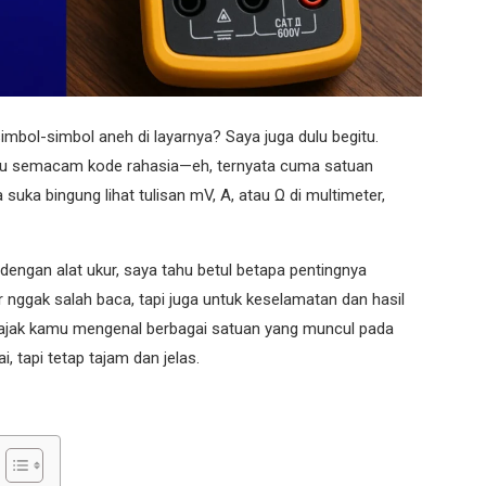
mbol-simbol aneh di layarnya? Saya juga dulu begitu.
Ω itu semacam kode rahasia—eh, ternyata cuma satuan
a suka bingung lihat tulisan mV, A, atau Ω di multimeter,
engan alat ukur, saya tahu betul betapa pentingnya
ggak salah baca, tapi juga untuk keselamatan dan hasil
au ajak kamu mengenal berbagai satuan yang muncul pada
, tapi tetap tajam dan jelas.