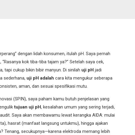
berperang” dengan lidah konsumen, itulah pH. Saya pernah
Rasanya kok tiba-tiba tajam ya?” Setelah saya cek,
, tapi cukup bikin bibir manyun. Di sinilah
uji pH
jadi
sa sederhana,
uji pH adalah
cara kita mengukur seberapa
onsisten, aman, dan sesuai spesifikasi mutu.
o Inovasi (SPIN), saya paham kamu butuh penjelasan yang
engulik
tujuan uji pH
, kesalahan umum yang sering terjadi,
ap audit. Saya akan membawamu lewat kerangka AIDA: mulai
yata), hasrat (manfaat langsung untukmu), hingga ajakan
nya? Tenang, secukupnya—karena elektroda memang lebih