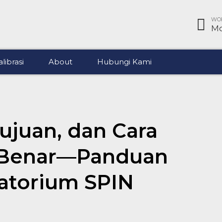
WOR
Mo
librasi
About
Hubungi Kami
Tujuan, dan Cara
 Benar—Panduan
ratorium SPIN