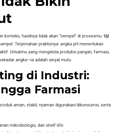
idak Bikin
ut
 konteks, hasilnya tidak akan “nempel” di prosesmu.
Uji
 sampel. Terjemahan praktisnya: angka pH menentukan
 aktif. Untukmu yang mengelola produksi pangan, farmasi,
ekadar angka—ia adalah sinyal mutu.
ng di Industri:
ingga Farmasi
roduk aman, stabil, nyaman digunakan/dikonsumsi, serta
n mikrobiologis, dan shelf-life.