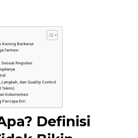
in Kening Berkerut
gga Farmasi
n Sesuai Regulasi
egalanya
tral
 Langkah, dan Quality Control
t Teknis)
 dan Dokumentasi
 Percaya Diri
Apa? Definisi