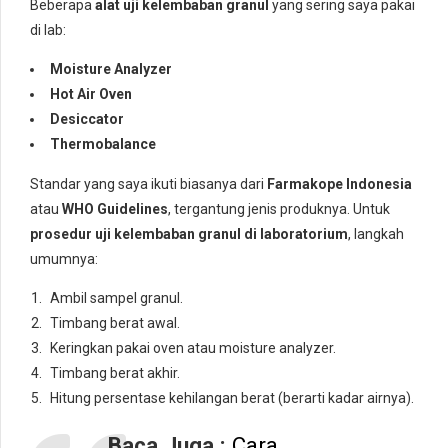
Beberapa
alat uji kelembaban granul
yang sering saya pakai
di lab:
Moisture Analyzer
Hot Air Oven
Desiccator
Thermobalance
Standar yang saya ikuti biasanya dari
Farmakope Indonesia
atau
WHO Guidelines
, tergantung jenis produknya. Untuk
prosedur uji kelembaban granul di laboratorium
, langkah
umumnya:
Ambil sampel granul.
Timbang berat awal.
Keringkan pakai oven atau moisture analyzer.
Timbang berat akhir.
Hitung persentase kehilangan berat (berarti kadar airnya).
Baca Juga :
Cara