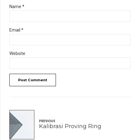
Name *
Email *
Website
Post Comment
PREVIOUS
Kalibrasi Proving Ring