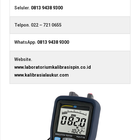
Seluler.
0813 9438 9300
Telpon. 022 – 721 0655
WhatsApp.
0813 9438 9300
Website.
www.laboratoriumkalibrasispin.co.id
www.kalibrasialaukur.com