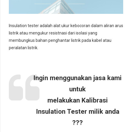
Insulation tester adalah alat ukur kebocoran dalam aliran arus
listrik atau mengukur resistnasi dari isolasi yang
membungkus bahan penghantar listrik pada kabel atau
peralatan listrik.
Ingin menggunakan jasa kami
untuk
melakukan
Kalibrasi
Insulation Tester
milik anda
???