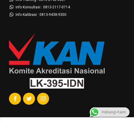
Info Konsultasi : 0813-2117-0714
Info Kalibrasi : 0813-9438-9300
Hubungi Kami