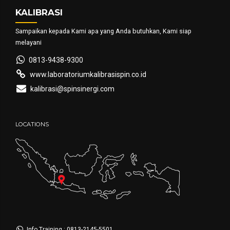
KALIBRASI
Sampaikan kepada Kami apa yang Anda butuhkan, Kami siap
melayani
0813-9438-9300
www.laboratoriumkalibrasispin.co.id
kalibrasi@spinsinergi.com
LOCATIONS
Info Training : 0813-2145-5501