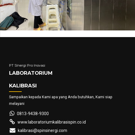
PT SInergi Pro Inovasi
LABORATORIUM
KALIBRASI
Sampaikan kepada Kami apa yang Anda butuhkan, Kami siap
melayani
0813-9438-9300
www.laboratoriumkalibrasispin.co.id
kalibrasi@spinsinergi.com