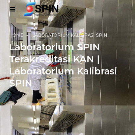
HOME
LABORATORIUM KALIBRASI SPIN
Laboratorium SPIN
Terakreditasi KAN |
Laboratorium Kalibrasi
SPIN