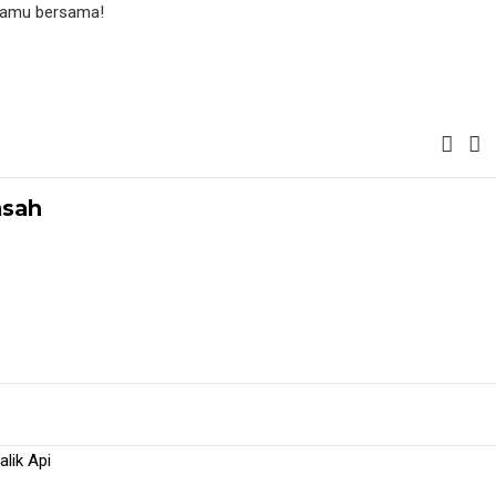
a Kamu bersama!
msah
alik Api