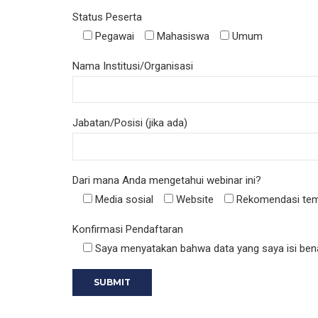
Status Peserta
Pegawai
Mahasiswa
Umum
Nama Institusi/Organisasi
Jabatan/Posisi (jika ada)
Dari mana Anda mengetahui webinar ini?
Media sosial
Website
Rekomendasi tem
Konfirmasi Pendaftaran
Saya menyatakan bahwa data yang saya isi bena