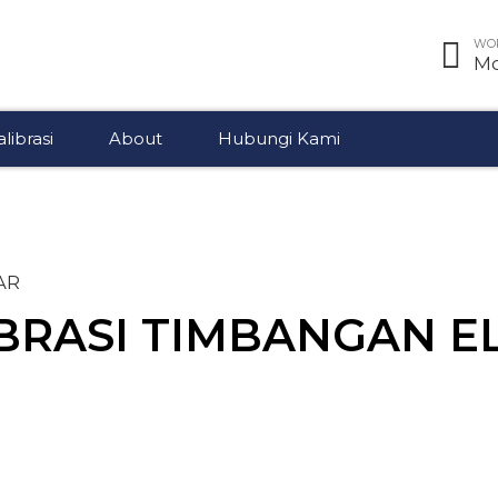
WOR
Mo
librasi
About
Hubungi Kami
AR
IBRASI TIMBANGAN E