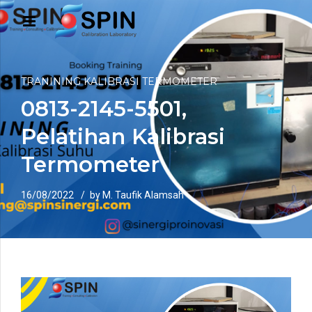
TRANINING KALIBRASI TERMOMETER
0813-2145-5501,
Pelatihan Kalibrasi
Termometer
16/08/2022
by M. Taufik Alamsah