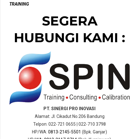
TRAINING
SEGERA
HUBUNGI KAMI :
PT. SINERGI PRO INOVASI
Alamat: Jl. Cikadut No.206 Bandung
Telpon: 022-721 0655 | 022-710 3798
HP/WA:
0813-2145-5501
(Bpk. Ganjar)